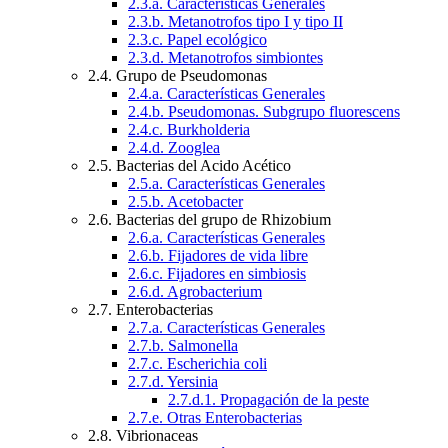
2.3.a. Características Generales
2.3.b. Metanotrofos tipo I y tipo II
2.3.c. Papel ecológico
2.3.d. Metanotrofos simbiontes
2.4. Grupo de Pseudomonas
2.4.a. Características Generales
2.4.b. Pseudomonas. Subgrupo fluorescens
2.4.c. Burkholderia
2.4.d. Zooglea
2.5. Bacterias del Acido Acético
2.5.a. Características Generales
2.5.b. Acetobacter
2.6. Bacterias del grupo de Rhizobium
2.6.a. Características Generales
2.6.b. Fijadores de vida libre
2.6.c. Fijadores en simbiosis
2.6.d. Agrobacterium
2.7. Enterobacterias
2.7.a. Características Generales
2.7.b. Salmonella
2.7.c. Escherichia coli
2.7.d. Yersinia
2.7.d.1. Propagación de la peste
2.7.e. Otras Enterobacterias
2.8. Vibrionaceas