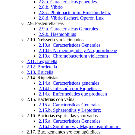
2.8.a. Características generales
2.8.b. Vibrio
2.8.c. Photobacterium. Emisión de luz
2.8.d. Vibrio fischeri. Operón Lux
2.9. Pasteurellaceas
2.9.a. Características Generales
2.9.b. Haemophilus
2.10. Neisseria y relacionados
2.10.a. Características Generales
2.10.b. N. meningitidis y N. gonorrhoeae
2.10.c. Chromobacterium violaceum
2.11. Legionella
2.12. Bordetella
2.13. Brucella
2.14. Riquettsias
2.14.a. Características generales
2.14.b. Infección por Riquettsias.
2.14.c. Enfermedades que producen
2.15. Bacterias con vaína
2.15.a. Características Generales
2.15.b. Sphaerotilus y Leptothrix
2.16. Bacterias espiriladas y curvadas
2.16.a. Características Generales
2.16.b. Spirillum v. y Magmetospirillum m.
2.17. Bac. gemantes y/o con apéndices