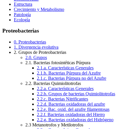
Estructura
Crecimiento y Metabolismo
Patología
Ecología
Proteobacterias
0. Proteobacterias
1. Divergencia evolutiva
2. Grupos de Proteobacterias
2.0. Grupos
2.1. Bacterias fotosintéticas Púrpura
2.1.a. Características Generales
2.1.b. Bacterias Púrpura del Azufre
2.1.c. Bacterias Púrpura no del Azufre
2.2. Bacterias Quimiolitotrofas
2.2.a. Características Generales
2.2.b. Grupos de bacterias Quimiolitotrofas
2.2.c. Bacterias Nitrificantes
2.2.d. Bacterias oxidadoras del azufre
2.2.e. Bac. oxid. del azufre filamentosas
2.2.f. Bacterias oxidadoras del Hierro
2.2.g. Bacterias oxidadoras del Hidrógeno
2.3 Metanotrofos y Metilotrofos