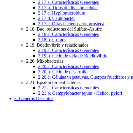
2.17.a. Características Generales
2.17.b. Tipos de división celular
2.17.c. Hyphomicrobium
2.17.d. Caulobacter
2.17.e. Otras bacterias con prosteca
2.18. Bac. reductoras del Sulfato-Azufre
2.18.a. Características Generales
2.18.b. Grupos
2.19. Bdellovibrio y relacionados
2.19.a. Características Generales
2.19.b. Ciclo de vida de Bdellovibrio
2.20. Mixobacterias
2.20.a. Características Generales
2.20.b. Ciclo de desarrollo
2.20.c. Células vegetativas, Cuerpos fructíferos y
2.21. Epsilon proteobacterias
2.21.a. Características Generales
2.21.b. Campylobacter jejuni - Helico. pylori
3. Géneros Descritos