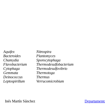
Aquifex
Nitrospira
Bacteroides
Plantomyces
Chamydia
Sporocytophaga
Flavobacterium
Thermodesulfobacterium
Cytophaga
Thermodesulfovibrio
Gemmata
Thermotoga
Deinococcus
Thermus
Leptospirillum
Verrucomicrobium
Inés Martín Sánchez
Departamento