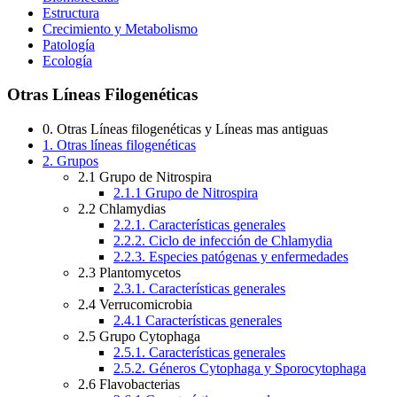
Estructura
Crecimiento y Metabolismo
Patología
Ecología
Otras Líneas Filogenéticas
0. Otras Líneas filogenéticas y Líneas mas antiguas
1. Otras líneas filogenéticas
2. Grupos
2.1 Grupo de Nitrospira
2.1.1 Grupo de Nitrospira
2.2 Chlamydias
2.2.1. Características generales
2.2.2. Ciclo de infección de Chlamydia
2.2.3. Especies patógenas y enfermedades
2.3 Plantomycetos
2.3.1. Características generales
2.4 Verrucomicrobia
2.4.1 Características generales
2.5 Grupo Cytophaga
2.5.1. Características generales
2.5.2. Géneros Cytophaga y Sporocytophaga
2.6 Flavobacterias