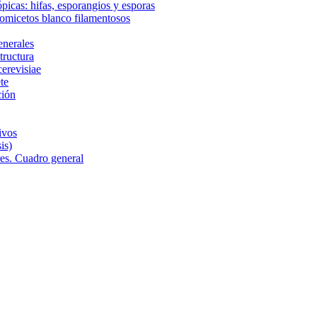
ópicas: hifas, esporangios y esporas
comicetos blanco filamentosos
enerales
tructura
cerevisiae
te
ción
ivos
is)
res. Cuadro general