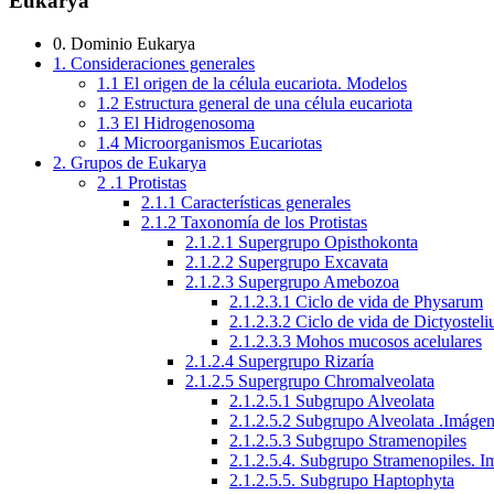
Eukarya
0. Dominio Eukarya
1. Consideraciones generales
1.1 El origen de la célula eucariota. Modelos
1.2 Estructura general de una célula eucariota
1.3 El Hidrogenosoma
1.4 Microorganismos Eucariotas
2. Grupos de Eukarya
2 .1 Protistas
2.1.1 Características generales
2.1.2 Taxonomía de los Protistas
2.1.2.1 Supergrupo Opisthokonta
2.1.2.2 Supergrupo Excavata
2.1.2.3 Supergrupo Amebozoa
2.1.2.3.1 Ciclo de vida de Physarum
2.1.2.3.2 Ciclo de vida de Dictyostel
2.1.2.3.3 Mohos mucosos acelulares
2.1.2.4 Supergrupo Rizaría
2.1.2.5 Supergrupo Chromalveolata
2.1.2.5.1 Subgrupo Alveolata
2.1.2.5.2 Subgrupo Alveolata .Imáge
2.1.2.5.3 Subgrupo Stramenopiles
2.1.2.5.4. Subgrupo Stramenopiles. 
2.1.2.5.5. Subgrupo Haptophyta