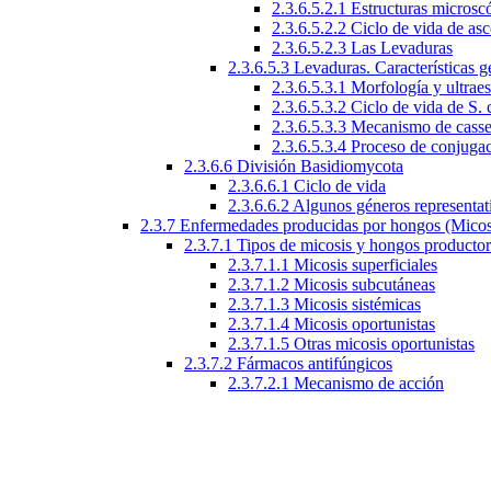
2.3.6.5.2.1 Estructuras microsc
2.3.6.5.2.2 Ciclo de vida de as
2.3.6.5.2.3 Las Levaduras
2.3.6.5.3 Levaduras. Características g
2.3.6.5.3.1 Morfología y ultraes
2.3.6.5.3.2 Ciclo de vida de S. 
2.3.6.5.3.3 Mecanismo de casse
2.3.6.5.3.4 Proceso de conjuga
2.3.6.6 División Basidiomycota
2.3.6.6.1 Ciclo de vida
2.3.6.6.2 Algunos géneros representat
2.3.7 Enfermedades producidas por hongos (Micos
2.3.7.1 Tipos de micosis y hongos producto
2.3.7.1.1 Micosis superficiales
2.3.7.1.2 Micosis subcutáneas
2.3.7.1.3 Micosis sistémicas
2.3.7.1.4 Micosis oportunistas
2.3.7.1.5 Otras micosis oportunistas
2.3.7.2 Fármacos antifúngicos
2.3.7.2.1 Mecanismo de acción