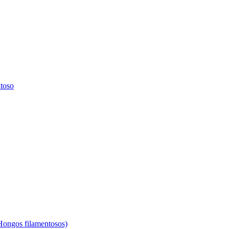
ntoso
(Hongos filamentosos)