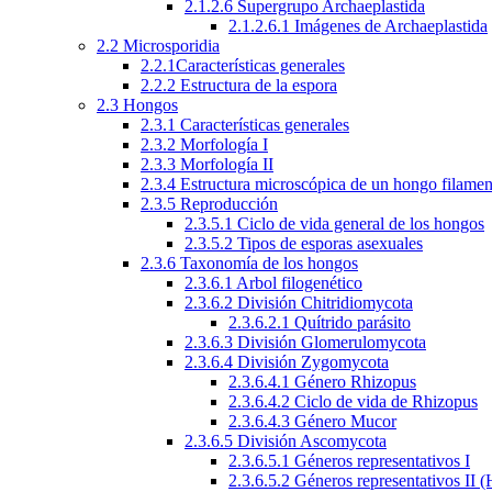
2.1.2.6 Supergrupo Archaeplastida
2.1.2.6.1 Imágenes de Archaeplastida
2.2 Microsporidia
2.2.1Características generales
2.2.2 Estructura de la espora
2.3 Hongos
2.3.1 Características generales
2.3.2 Morfología I
2.3.3 Morfología II
2.3.4 Estructura microscópica de un hongo filame
2.3.5 Reproducción
2.3.5.1 Ciclo de vida general de los hongos
2.3.5.2 Tipos de esporas asexuales
2.3.6 Taxonomía de los hongos
2.3.6.1 Arbol filogenético
2.3.6.2 División Chitridiomycota
2.3.6.2.1 Quítrido parásito
2.3.6.3 División Glomerulomycota
2.3.6.4 División Zygomycota
2.3.6.4.1 Género Rhizopus
2.3.6.4.2 Ciclo de vida de Rhizopus
2.3.6.4.3 Género Mucor
2.3.6.5 División Ascomycota
2.3.6.5.1 Géneros representativos I
2.3.6.5.2 Géneros representativos II 