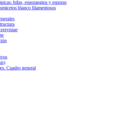
ópicas: hifas, esporangios y esporas
comicetos blanco filamentosos
enerales
tructura
cerevisiae
te
ción
ivos
is)
res. Cuadro general