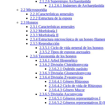
2.1.2.6 Supergrupo Archaeplastida
2.1.2.6.1 Imágenes de Archaeplastida
2.2 Microsporidia
2.2.1Características generales
2.2.2 Estructura de la espora
2.3 Hongos
2.3.1 Características generales
2.3.2 Morfología I
2.3.3 Morfología II
2.3.4 Estructura microscópica de un hongo filame
2.3.5 Reproducción
2.3.5.1 Ciclo de vida general de los hongos
2.3.5.2 Tipos de esporas asexuales
2.3.6 Taxonomía de los hongos
2.3.6.1 Arbol filogenético
2.3.6.2 División Chitridiomycota
2.3.6.2.1 Quítrido parásito
2.3.6.3 División Glomerulomycota
2.3.6.4 División Zygomycota
2.3.6.4.1 Género Rhizopus
2.3.6.4.2 Ciclo de vida de Rhizopus
2.3.6.4.3 Género Mucor
2.3.6.5 División Ascomycota
2.3.6.5.1 Géneros representativos I
2.3.6.5.2 Géneros representativos II 