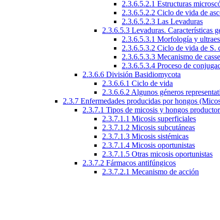
2.3.6.5.2.1 Estructuras microsc
2.3.6.5.2.2 Ciclo de vida de as
2.3.6.5.2.3 Las Levaduras
2.3.6.5.3 Levaduras. Características g
2.3.6.5.3.1 Morfología y ultraes
2.3.6.5.3.2 Ciclo de vida de S. 
2.3.6.5.3.3 Mecanismo de casse
2.3.6.5.3.4 Proceso de conjuga
2.3.6.6 División Basidiomycota
2.3.6.6.1 Ciclo de vida
2.3.6.6.2 Algunos géneros representat
2.3.7 Enfermedades producidas por hongos (Micos
2.3.7.1 Tipos de micosis y hongos producto
2.3.7.1.1 Micosis superficiales
2.3.7.1.2 Micosis subcutáneas
2.3.7.1.3 Micosis sistémicas
2.3.7.1.4 Micosis oportunistas
2.3.7.1.5 Otras micosis oportunistas
2.3.7.2 Fármacos antifúngicos
2.3.7.2.1 Mecanismo de acción