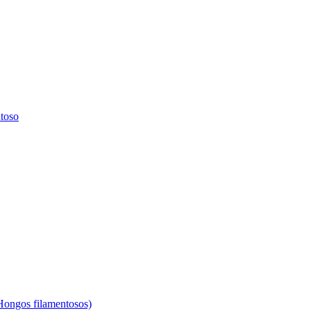
ntoso
(Hongos filamentosos)