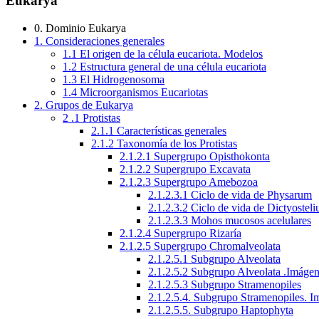
Eukarya
0. Dominio Eukarya
1. Consideraciones generales
1.1 El origen de la célula eucariota. Modelos
1.2 Estructura general de una célula eucariota
1.3 El Hidrogenosoma
1.4 Microorganismos Eucariotas
2. Grupos de Eukarya
2 .1 Protistas
2.1.1 Características generales
2.1.2 Taxonomía de los Protistas
2.1.2.1 Supergrupo Opisthokonta
2.1.2.2 Supergrupo Excavata
2.1.2.3 Supergrupo Amebozoa
2.1.2.3.1 Ciclo de vida de Physarum
2.1.2.3.2 Ciclo de vida de Dictyostel
2.1.2.3.3 Mohos mucosos acelulares
2.1.2.4 Supergrupo Rizaría
2.1.2.5 Supergrupo Chromalveolata
2.1.2.5.1 Subgrupo Alveolata
2.1.2.5.2 Subgrupo Alveolata .Imáge
2.1.2.5.3 Subgrupo Stramenopiles
2.1.2.5.4. Subgrupo Stramenopiles. 
2.1.2.5.5. Subgrupo Haptophyta