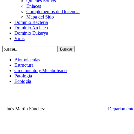
Quiénes Somos
Enlaces
Complementos de Docencia
Mapa del Sitio
Dominio Bacteria
Dominio Archaea
Dominio Eukarya
Virus
Biomoleculas
Estructura
Crecimiento y Metabolismo
Patología
Ecología
Inés Martín Sánchez
Departamento