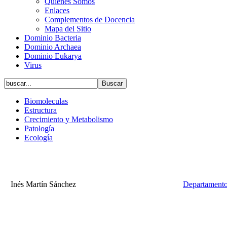
Quiénes Somos
Enlaces
Complementos de Docencia
Mapa del Sitio
Dominio Bacteria
Dominio Archaea
Dominio Eukarya
Virus
Biomoleculas
Estructura
Crecimiento y Metabolismo
Patología
Ecología
Inés Martín Sánchez
Departamento