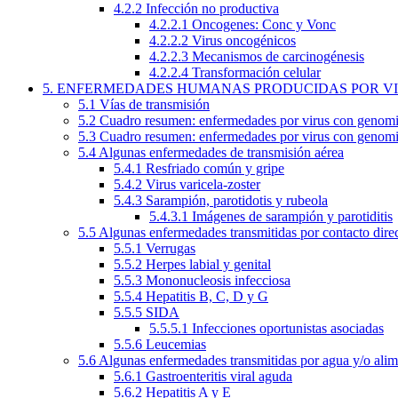
4.2.2 Infección no productiva
4.2.2.1 Oncogenes: Conc y Vonc
4.2.2.2 Virus oncogénicos
4.2.2.3 Mecanismos de carcinogénesis
4.2.2.4 Transformación celular
5. ENFERMEDADES HUMANAS PRODUCIDAS POR V
5.1 Vías de transmisión
5.2 Cuadro resumen: enfermedades por virus con geno
5.3 Cuadro resumen: enfermedades por virus con geno
5.4 Algunas enfermedades de transmisión aérea
5.4.1 Resfriado común y gripe
5.4.2 Virus varicela-zoster
5.4.3 Sarampión, parotidotis y rubeola
5.4.3.1 Imágenes de sarampión y parotiditis
5.5 Algunas enfermedades transmitidas por contacto direc
5.5.1 Verrugas
5.5.2 Herpes labial y genital
5.5.3 Mononucleosis infecciosa
5.5.4 Hepatitis B, C, D y G
5.5.5 SIDA
5.5.5.1 Infecciones oportunistas asociadas
5.5.6 Leucemias
5.6 Algunas enfermedades transmitidas por agua y/o ali
5.6.1 Gastroenteritis viral aguda
5.6.2 Hepatitis A y E