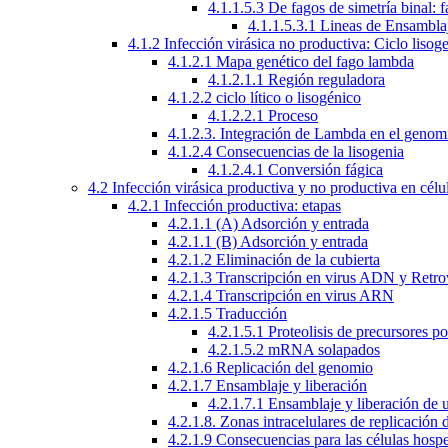
4.1.1.5.3 De fagos de simetría binal: 
4.1.1.5.3.1 Lineas de Ensambla
4.1.2 Infección virásica no productiva: Ciclo lisog
4.1.2.1 Mapa genético del fago lambda
4.1.2.1.1 Región reguladora
4.1.2.2 ciclo lítico o lisogénico
4.1.2.2.1 Proceso
4.1.2.3. Integración de Lambda en el genom
4.1.2.4 Consecuencias de la lisogenia
4.1.2.4.1 Conversión fágica
4.2 Infección virásica productiva y no productiva en célu
4.2.1 Infección productiva: etapas
4.2.1.1 (A) Adsorción y entrada
4.2.1.1 (B) Adsorción y entrada
4.2.1.2 Eliminación de la cubierta
4.2.1.3 Transcripción en virus ADN y Retro
4.2.1.4 Transcripción en virus ARN
4.2.1.5 Traducción
4.2.1.5.1 Proteolisis de precursores po
4.2.1.5.2 mRNA solapados
4.2.1.6 Replicación del genomio
4.2.1.7 Ensamblaje y liberación
4.2.1.7.1 Ensamblaje y liberación de 
4.2.1.8. Zonas intracelulares de replicación d
4.2.1.9 Consecuencias para las células hosp