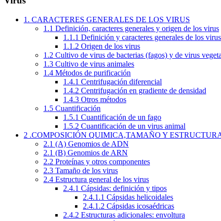
Virus
1. CARACTERES GENERALES DE LOS VIRUS
1.1 Definición, caracteres generales y origen de los virus
1.1.1 Definición y caracteres generales de los virus
1.1.2 Origen de los virus
1.2 Cultivo de virus de bacterias (fagos) y de virus veget
1.3 Cultivo de virus animales
1.4 Métodos de purificación
1.4.1 Centrifugación diferencial
1.4.2 Centrifugación en gradiente de densidad
1.4.3 Otros métodos
1.5 Cuantificación
1.5.1 Cuantificación de un fago
1.5.2 Cuantificación de un virus animal
2 .COMPOSICIÓN QUIMICA,TAMAÑO Y ESTRUCTURA
2.1 (A) Genomios de ADN
2.1 (B) Genomios de ARN
2.2 Proteínas y otros componentes
2.3 Tamaño de los virus
2.4 Estructura general de los virus
2.4.1 Cápsidas: definición y tipos
2.4.1.1 Cápsidas helicoidales
2.4.1.2 Cápsidas icosaédricas
2.4.2 Estructuras adicionales: envoltura