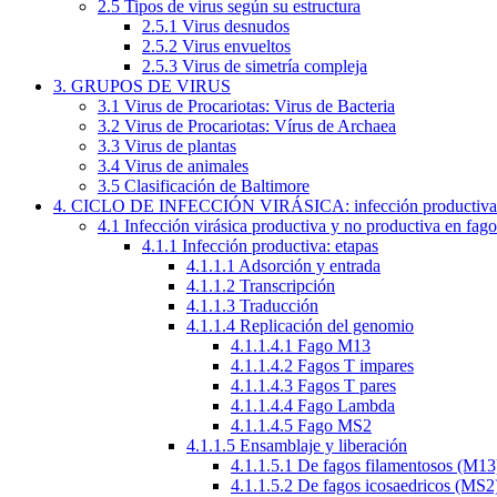
2.5 Tipos de virus según su estructura
2.5.1 Virus desnudos
2.5.2 Virus envueltos
2.5.3 Virus de simetría compleja
3. GRUPOS DE VIRUS
3.1 Virus de Procariotas: Virus de Bacteria
3.2 Virus de Procariotas: Vírus de Archaea
3.3 Virus de plantas
3.4 Virus de animales
3.5 Clasificación de Baltimore
4. CICLO DE INFECCIÓN VIRÁSICA: infección productiva y
4.1 Infección virásica productiva y no productiva en fago
4.1.1 Infección productiva: etapas
4.1.1.1 Adsorción y entrada
4.1.1.2 Transcripción
4.1.1.3 Traducción
4.1.1.4 Replicación del genomio
4.1.1.4.1 Fago M13
4.1.1.4.2 Fagos T impares
4.1.1.4.3 Fagos T pares
4.1.1.4.4 Fago Lambda
4.1.1.4.5 Fago MS2
4.1.1.5 Ensamblaje y liberación
4.1.1.5.1 De fagos filamentosos (M13
4.1.1.5.2 De fagos icosaedricos (MS2