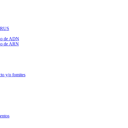
IRUS
mio de ADN
mio de ARN
to y/o fomites
mentos