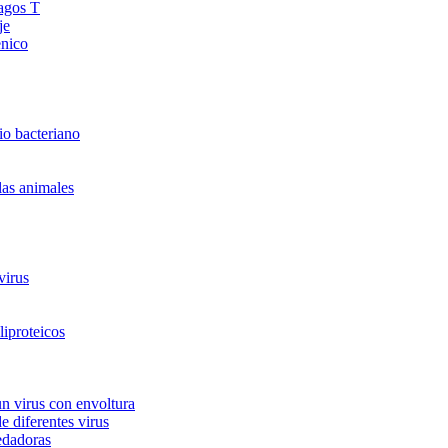
fagos T
je
enico
io bacteriano
las animales
virus
liproteicos
un virus con envoltura
e diferentes virus
edadoras