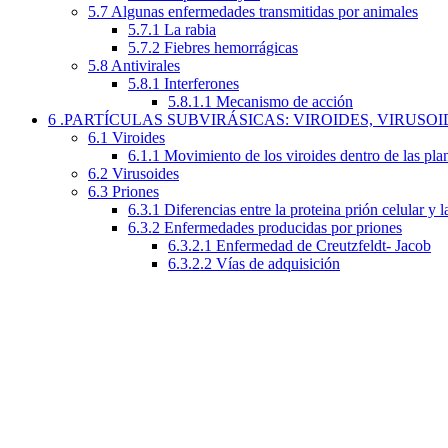
5.7 Algunas enfermedades transmitidas por animales
5.7.1 La rabia
5.7.2 Fiebres hemorrágicas
5.8 Antivirales
5.8.1 Interferones
5.8.1.1 Mecanismo de acción
6 .PARTÍCULAS SUBVIRÁSICAS: VIROIDES, VIRUSOI
6.1 Viroides
6.1.1 Movimiento de los viroides dentro de las pla
6.2 Virusoides
6.3 Priones
6.3.1 Diferencias entre la proteina prión celular y l
6.3.2 Enfermedades producidas por priones
6.3.2.1 Enfermedad de Creutzfeldt- Jacob
6.3.2.2 Vías de adquisición