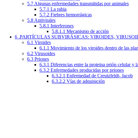
5.7 Algunas enfermedades transmitidas por animales
5.7.1 La rabia
5.7.2 Fiebres hemorrágicas
5.8 Antivirales
5.8.1 Interferones
5.8.1.1 Mecanismo de acción
6 .PARTÍCULAS SUBVIRÁSICAS: VIROIDES, VIRUSOI
6.1 Viroides
6.1.1 Movimiento de los viroides dentro de las pla
6.2 Virusoides
6.3 Priones
6.3.1 Diferencias entre la proteina prión celular y l
6.3.2 Enfermedades producidas por priones
6.3.2.1 Enfermedad de Creutzfeldt- Jacob
6.3.2.2 Vías de adquisición