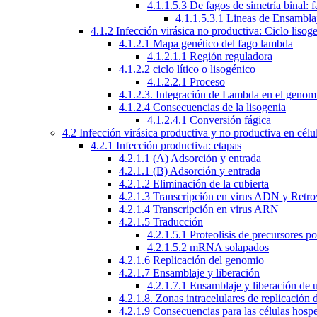
4.1.1.5.3 De fagos de simetría binal: 
4.1.1.5.3.1 Lineas de Ensambla
4.1.2 Infección virásica no productiva: Ciclo lisog
4.1.2.1 Mapa genético del fago lambda
4.1.2.1.1 Región reguladora
4.1.2.2 ciclo lítico o lisogénico
4.1.2.2.1 Proceso
4.1.2.3. Integración de Lambda en el genom
4.1.2.4 Consecuencias de la lisogenia
4.1.2.4.1 Conversión fágica
4.2 Infección virásica productiva y no productiva en célu
4.2.1 Infección productiva: etapas
4.2.1.1 (A) Adsorción y entrada
4.2.1.1 (B) Adsorción y entrada
4.2.1.2 Eliminación de la cubierta
4.2.1.3 Transcripción en virus ADN y Retro
4.2.1.4 Transcripción en virus ARN
4.2.1.5 Traducción
4.2.1.5.1 Proteolisis de precursores po
4.2.1.5.2 mRNA solapados
4.2.1.6 Replicación del genomio
4.2.1.7 Ensamblaje y liberación
4.2.1.7.1 Ensamblaje y liberación de 
4.2.1.8. Zonas intracelulares de replicación d
4.2.1.9 Consecuencias para las células hosp