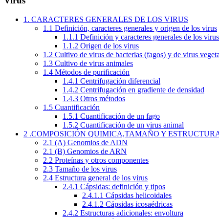
Virus
1. CARACTERES GENERALES DE LOS VIRUS
1.1 Definición, caracteres generales y origen de los virus
1.1.1 Definición y caracteres generales de los virus
1.1.2 Origen de los virus
1.2 Cultivo de virus de bacterias (fagos) y de virus veget
1.3 Cultivo de virus animales
1.4 Métodos de purificación
1.4.1 Centrifugación diferencial
1.4.2 Centrifugación en gradiente de densidad
1.4.3 Otros métodos
1.5 Cuantificación
1.5.1 Cuantificación de un fago
1.5.2 Cuantificación de un virus animal
2 .COMPOSICIÓN QUIMICA,TAMAÑO Y ESTRUCTURA
2.1 (A) Genomios de ADN
2.1 (B) Genomios de ARN
2.2 Proteínas y otros componentes
2.3 Tamaño de los virus
2.4 Estructura general de los virus
2.4.1 Cápsidas: definición y tipos
2.4.1.1 Cápsidas helicoidales
2.4.1.2 Cápsidas icosaédricas
2.4.2 Estructuras adicionales: envoltura