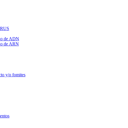
IRUS
mio de ADN
mio de ARN
to y/o fomites
mentos