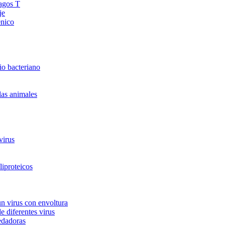
fagos T
je
enico
io bacteriano
las animales
virus
liproteicos
un virus con envoltura
e diferentes virus
edadoras