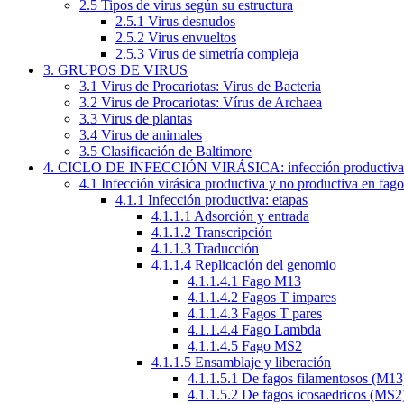
2.5 Tipos de virus según su estructura
2.5.1 Virus desnudos
2.5.2 Virus envueltos
2.5.3 Virus de simetría compleja
3. GRUPOS DE VIRUS
3.1 Virus de Procariotas: Virus de Bacteria
3.2 Virus de Procariotas: Vírus de Archaea
3.3 Virus de plantas
3.4 Virus de animales
3.5 Clasificación de Baltimore
4. CICLO DE INFECCIÓN VIRÁSICA: infección productiva y
4.1 Infección virásica productiva y no productiva en fago
4.1.1 Infección productiva: etapas
4.1.1.1 Adsorción y entrada
4.1.1.2 Transcripción
4.1.1.3 Traducción
4.1.1.4 Replicación del genomio
4.1.1.4.1 Fago M13
4.1.1.4.2 Fagos T impares
4.1.1.4.3 Fagos T pares
4.1.1.4.4 Fago Lambda
4.1.1.4.5 Fago MS2
4.1.1.5 Ensamblaje y liberación
4.1.1.5.1 De fagos filamentosos (M13
4.1.1.5.2 De fagos icosaedricos (MS2