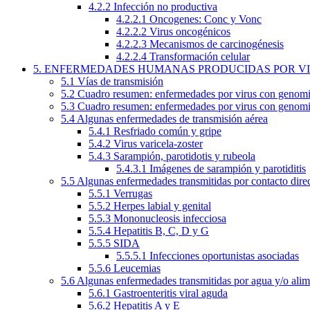
4.2.2 Infección no productiva
4.2.2.1 Oncogenes: Conc y Vonc
4.2.2.2 Virus oncogénicos
4.2.2.3 Mecanismos de carcinogénesis
4.2.2.4 Transformación celular
5. ENFERMEDADES HUMANAS PRODUCIDAS POR V
5.1 Vías de transmisión
5.2 Cuadro resumen: enfermedades por virus con geno
5.3 Cuadro resumen: enfermedades por virus con geno
5.4 Algunas enfermedades de transmisión aérea
5.4.1 Resfriado común y gripe
5.4.2 Virus varicela-zoster
5.4.3 Sarampión, parotidotis y rubeola
5.4.3.1 Imágenes de sarampión y parotiditis
5.5 Algunas enfermedades transmitidas por contacto direc
5.5.1 Verrugas
5.5.2 Herpes labial y genital
5.5.3 Mononucleosis infecciosa
5.5.4 Hepatitis B, C, D y G
5.5.5 SIDA
5.5.5.1 Infecciones oportunistas asociadas
5.5.6 Leucemias
5.6 Algunas enfermedades transmitidas por agua y/o ali
5.6.1 Gastroenteritis viral aguda
5.6.2 Hepatitis A y E