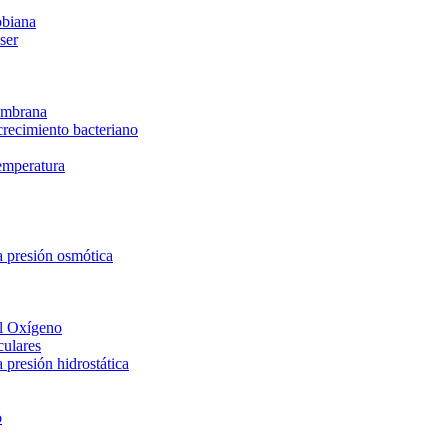
obiana
ser
membrana
 crecimiento bacteriano
temperatura
a presión osmótica
el Oxígeno
culares
 presión hidrostática
o