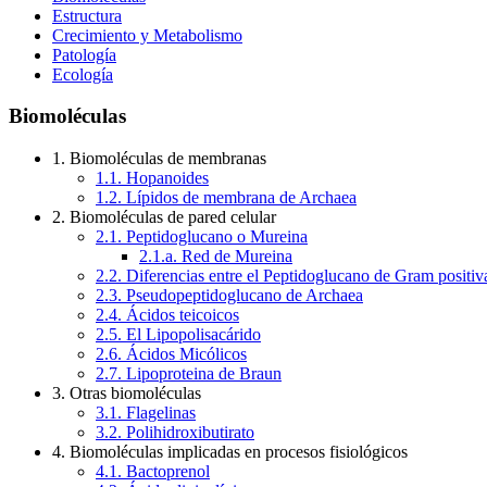
Estructura
Crecimiento y Metabolismo
Patología
Ecología
Biomoléculas
1. Biomoléculas de membranas
1.1. Hopanoides
1.2. Lípidos de membrana de Archaea
2. Biomoléculas de pared celular
2.1. Peptidoglucano o Mureina
2.1.a. Red de Mureina
2.2. Diferencias entre el Peptidoglucano de Gram positi
2.3. Pseudopeptidoglucano de Archaea
2.4. Ácidos teicoicos
2.5. El Lipopolisacárido
2.6. Ácidos Micólicos
2.7. Lipoproteina de Braun
3. Otras biomoléculas
3.1. Flagelinas
3.2. Polihidroxibutirato
4. Biomoléculas implicadas en procesos fisiológicos
4.1. Bactoprenol