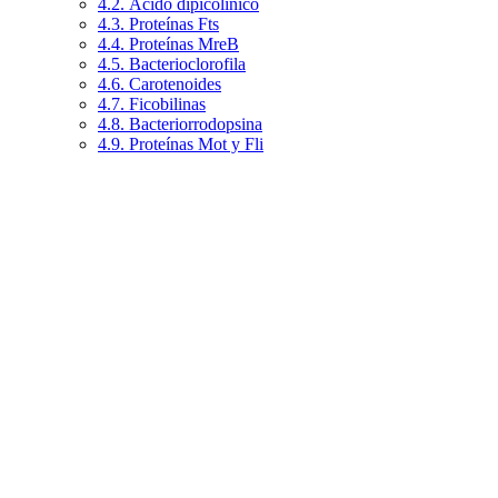
4.2. Ácido dipicolínico
4.3. Proteínas Fts
4.4. Proteínas MreB
4.5. Bacterioclorofila
4.6. Carotenoides
4.7. Ficobilinas
4.8. Bacteriorrodopsina
4.9. Proteínas Mot y Fli